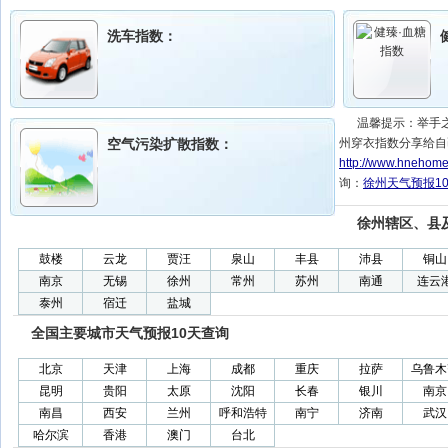
洗车指数：
温馨提示：举手
空气污染扩散指数：
州穿衣指数分享给自
http://www.hnehome
询：
徐州天气预报1
徐州辖区、县
鼓楼
云龙
贾汪
泉山
丰县
沛县
铜山
南京
无锡
徐州
常州
苏州
南通
连云
泰州
宿迁
盐城
全国主要城市天气预报10天查询
北京
天津
上海
成都
重庆
拉萨
乌鲁木
昆明
贵阳
太原
沈阳
长春
银川
南京
南昌
西安
兰州
呼和浩特
南宁
济南
武汉
哈尔滨
香港
澳门
台北