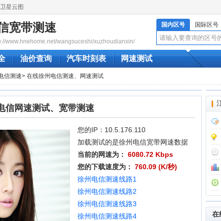
卫星云图
信宽带测速
国内区号
国际区号
www.hnehome.net/wangsuceshi/xuzhoudianxin/
全
油价查询
汽车时刻表
网速测试
电信测速
> 在线徐州电信测速、网速测试
电信网速测试、宽带测速
您的IP：10.5.176.110
加载测试的是徐州电信宽带网速数据
当前的网速为：
6080.72 Kbps
您的下载速度为：
760.09 (K/秒)
徐州电信测速线路1
徐州电信测速线路2
徐州电信测速线路3
在
徐州电信测速线路4