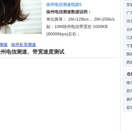
徐州电信测速线路5
安
徐州电信测速数据说明：
广
单位换算： 1M=128k/s， 2M=256k/s
河
如：10M徐州电信带宽在 1000KB
云
(8000Kbps)左右；
江
测速
徐州长宽测速
宁
徐州电信测速、带宽速度测试
陕
西
在
南
苏
扬
盐