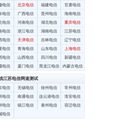
徽电信
北京电信
福建电信
甘肃电信
东电信
广西电信
贵州电信
海南电信
北电信
河南电信
湖北电信
重庆电信
南电信
浙江电信
湖南电信
江苏电信
西电信
天津电信
吉林电信
辽宁电信
夏电信
青海电信
山东电信
上海电信
西电信
山西电信
四川电信
新疆电信
藏电信
厦门电信
黑龙江电信
内蒙古电信
线江苏电信网速测试
京电信
无锡电信
徐州电信
常州电信
州电信
南通电信
连云港电信
淮安电信
州电信
镇江电信
泰州电信
宿迁电信
城电信