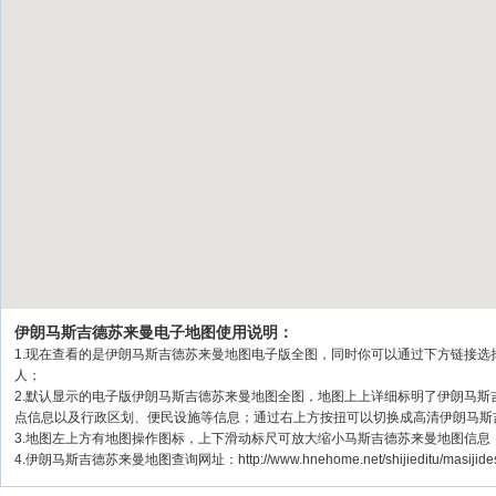
伊朗马斯吉德苏来曼电子地图使用说明：
1.现在查看的是伊朗马斯吉德苏来曼地图电子版全图，同时你可以通过下方链接选择
人；
2.默认显示的电子版伊朗马斯吉德苏来曼地图全图，地图上上详细标明了伊朗马
点信息以及行政区划、便民设施等信息；通过右上方按扭可以切换成高清伊朗马斯
3.地图左上方有地图操作图标，上下滑动标尺可放大缩小马斯吉德苏来曼地图信息
4.伊朗马斯吉德苏来曼地图查询网址：http://www.hnehome.net/shijieditu/masij