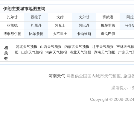
伊朗主要城市地图查询
扎尔甘
设拉子
戈姆
戈尔甘
班娥港
阿拉
亚兹德
扎黑丹
阿瓦士
阿巴丹
梅赫里兹
马什
博季努尔德
比尔詹德
大不里士
卡纳维斯
道戈巴但
河北天气预报
山西天气预报
内蒙古天气预报
辽宁天气预报
吉林天气
相
报
山东天气预报
河南天气预报
湖北天气预报
湖南天气预报
广东天气
关
链
河南天气
网提供全国国内城市天气预报, 旅游
温馨提示：
Copyright © 2009-2024