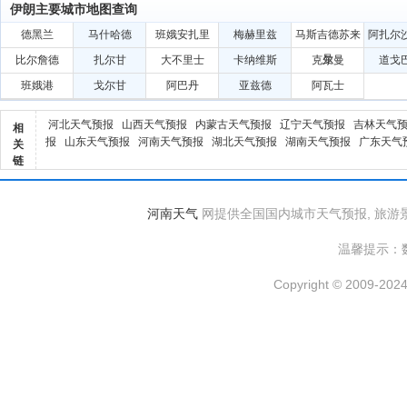
伊朗主要城市地图查询
德黑兰
马什哈德
班娥安扎里
梅赫里兹
马斯吉德苏来
阿扎尔
曼
比尔詹德
扎尔甘
大不里士
卡纳维斯
克尔曼
道戈
班娥港
戈尔甘
阿巴丹
亚兹德
阿瓦士
河北天气预报
山西天气预报
内蒙古天气预报
辽宁天气预报
吉林天气
相
报
山东天气预报
河南天气预报
湖北天气预报
湖南天气预报
广东天气
关
链
河南天气
网提供全国国内城市天气预报, 旅游
温馨提示：
Copyright © 2009-2024