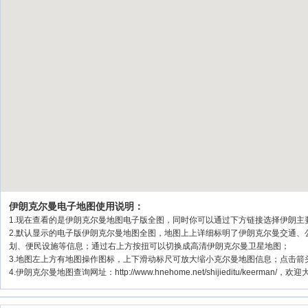
伊朗克尔曼电子地图使用说明：
1.现在查看的是伊朗克尔曼地图电子版全图，同时你可以通过下方链接选择伊朗主要城
2.默认显示的电子版伊朗克尔曼地图全图，地图上上详细标明了伊朗克尔曼交通
划、便民设施等信息；通过右上方按扭可以切换成高清伊朗克尔曼卫星地图；
3.地图左上方有地图操作图标，上下滑动标尺可放大缩小克尔曼地图信息；点击箭
4.伊朗克尔曼地图查询网址：http://www.hnehome.net/shijieditu/keerman/，