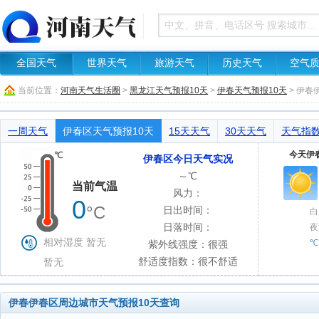
全国天气
世界天气
旅游天气
历史天气
空气
当前位置：
河南天气生活圈
>
黑龙江天气预报10天
>
伊春天气预报10天
> 伊
一周天气
伊春区天气预报10天
15天天气
30天天气
天气指
今天伊春
伊春区今日天气实况
～℃
当前气温
风力：
0
°C
日出时间：
白
日落时间：
夜
相对湿度 暂无
℃
紫外线强度：很强
舒适度指数：很不舒适
暂无
伊春伊春区周边城市天气预报10天查询