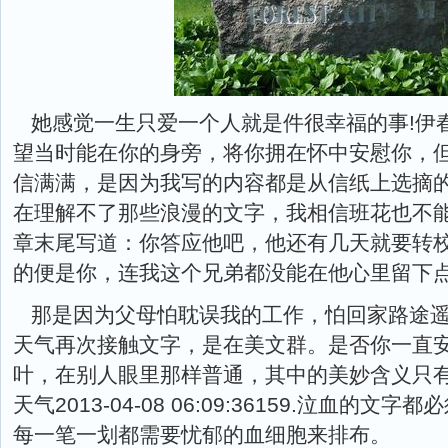
她感觉一生只爱一个人就是件很幸福的事!伊
望当时能在你的身旁，将你拥在怀中安慰你，
信满满，是因为我写的内容都是从信纸上选摘
在理解不了那些浪漫的文字，我相信班花也不
章末尾写道：你答应他吧，他还有几天就要转
的便是你，连我这个兄弟都没能在他心里留下
那是因为父母怕耽误我的工作，怕回家路途遥
天气再次接触文字，是在美文群。是否你一直
叶，在别人眼里那样普通，其中的美妙含义只有
天气2013-04-08 06:09:36159.泣血
每一笔一划都需要忧郁的血细胞来排布。