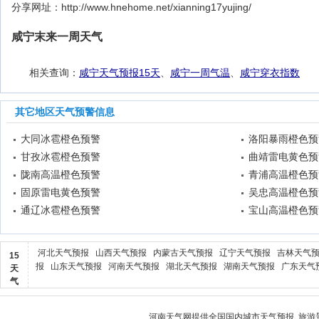
分享网址：http://www.hnehome.net/xianning17yujing/
咸宁末来一周天气
相关查询：
咸宁天气预报15天
、
咸宁一周气温
、
咸宁穿衣指数
其它地区天气预警信息
大同冰雹橙色预警
洛阳暴雨橙色预
甘孜冰雹橙色预警
曲靖雷电黄色预
陇南高温橙色预警
青浦高温橙色预
固原雷电黄色预警
吴忠高温橙色预
通辽冰雹橙色预警
宝山高温橙色预
河北天气预报
山西天气预报
内蒙古天气预报
辽宁天气预报
吉林天气
15
报
山东天气预报
河南天气预报
湖北天气预报
湖南天气预报
广东天气
天
气
河南天气
网提供全国国内城市天气预报, 旅游