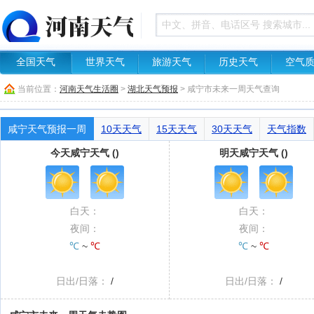
全国天气
世界天气
旅游天气
历史天气
空气
当前位置：
河南天气生活圈
>
湖北天气预报
> 咸宁市未来一周天气查询
咸宁天气预报一周
10天天气
15天天气
30天天气
天气指数
今天咸宁天气 ()
明天咸宁天气 ()
白天：
白天：
夜间：
夜间：
℃
~
℃
℃
~
℃
日出/日落：
/
日出/日落：
/