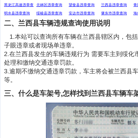
黑龙江高速违章查
北林区违章查询
望奎县违章查询
兰西县违章查询
青
询
明水县违章查询
绥棱县违章查询
安达市违章查询
肇东市违章查询
海
二、兰西县车辆违规查询使用说明
1.本站可以查询所有车辆在兰西县辖区内，包
子眼违章或者现场单违章。
2.在兰西县发生的车辆违规行为 需要车主到绥化
处理和缴纳交通违章罚款。
3.逾期不缴纳交通违章罚款，车主将会被兰西县
等。
三、什么是车架号,怎样找到兰西县车辆车