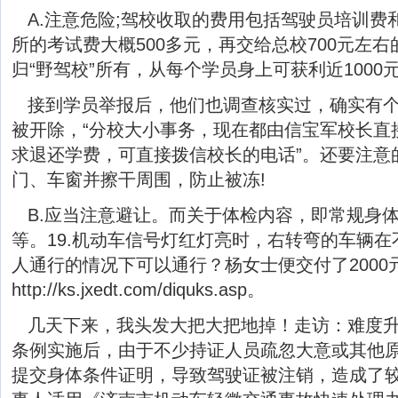
A.注意危险;驾校收取的费用包括驾驶员培训费
所的考试费大概500多元，再交给总校700元左右
归“野驾校”所有，从每个学员身上可获利近1000
接到学员举报后，他们也调查核实过，确实有
被开除，“分校大小事务，现在都由信宝军校长直
求退还学费，可直接拨信校长的电话”。还要注意
门、车窗并擦干周围，防止被冻!
B.应当注意避让。而关于体检内容，即常规身
等。19.机动车信号灯红灯亮时，右转弯的车辆
人通行的情况下可以通行？杨女士便交付了2000
http://ks.jxedt.com/diquks.asp。
几天下来，我头发大把大把地掉！走访：难度
条例实施后，由于不少持证人员疏忽大意或其他
提交身体条件证明，导致驾驶证被注销，造成了较