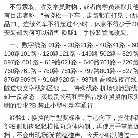
不得索取、收受学员财物，或者向学员谋取其他
有目击者称，“高晓松一下车，走路都直打晃，估
品?1、连续驾车不得超过4小时，休息不得少于20
安装却为何可以销售 质疑1：手控装置属改装。
一、数字线路 01路～20路21路～40路41路～60
100路101路～120路121路～149路 502路～529
597路 601路～619路621路～640路701路～720
760路761路～780路 781路～797路801路～827
876路909路～916路920路～987路 高峰线夜
隧道线文字线郊区线 三、特殊线路 机场线旅游线?
却一反常态，买最贵的药和营养品放在舅舅的床
明的要求?B.禁止小型机动车通行。
经验1：换挡的手型要标准，手心向下，握住档
部右侧肌肉轻轻横推向身体内侧，再使用手掌靠
档，不会出现‘咣咣’的磕碰声。今天小编就通过一