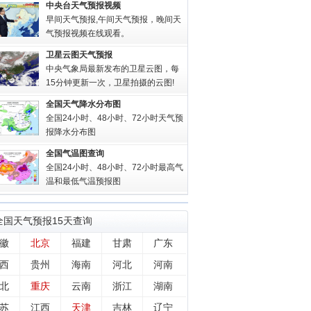
中央台天气预报视频
早间天气预报,午间天气预报，晚间天
气预报视频在线观看。
卫星云图天气预报
中央气象局最新发布的卫星云图，每
15分钟更新一次，卫星拍摄的云图!
全国天气降水分布图
全国24小时、48小时、72小时天气预
报降水分布图
全国气温图查询
全国24小时、48小时、72小时最高气
温和最低气温预报图
全国
天气预报15天查询
徽
北京
福建
甘肃
广东
西
贵州
海南
河北
河南
北
重庆
云南
浙江
湖南
苏
江西
天津
吉林
辽宁