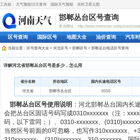
工具箱：
天气预报15天查询
国际天气预报
实时卫星云图
邯郸丛台区号查询
查询网址：http://www.hnehome.net/quhao/congt
区号查询
国际区号
地图大全
油价查询
汽车
当前位置：
区号查询大全
>
河北区号
>
邯郸区号
> 邯郸丛台电话区号查询
详解河北省邯郸丛台区号是多少，怎么用
省分名称
所在地区
国内长途电话区号
河北省
邯郸市丛台区
0310
邯郸丛台区号使用说明
：河北邯郸丛台国内长途
会把丛台区固话号码写成0310xxxxxxx（注：xxx
码，以下雷同；）、0310-xxxxxxx、(0310)xxxxx
当然区号前面的0可忽略，也写作310xxxxxxx、+310
310xxxxxxx-、(310)xxxxxxx、310 xxxx