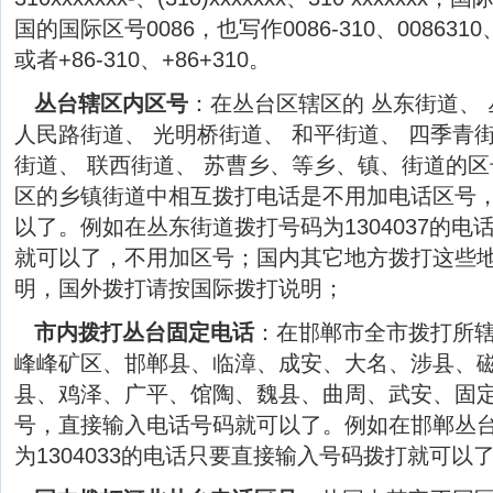
国的国际区号0086，也写作0086-310、0086310、0
或者+86-310、+86+310。
丛台辖区内区号
：在丛台区辖区的 丛东街道、 
人民路街道、 光明桥街道、 和平街道、 四季青街
街道、 联西街道、 苏曹乡、等乡、镇、街道的区
区的乡镇街道中相互拨打电话是不用加电话区号
以了。例如在丛东街道拨打号码为1304037的
就可以了，不用加区号；国内其它地方拨打这些
明，国外拨打请按国际拨打说明；
市内拨打丛台固定电话
：在邯郸市全市拨打所
峰峰矿区
、
邯郸县
、
临漳
、
成安
、
大名
、
涉县
、
县
、
鸡泽
、
广平
、
馆陶
、
魏县
、
曲周
、
武安
、固
号，直接输入电话号码就可以了。例如在邯郸丛
为1304033的电话只要直接输入号码拨打就可以