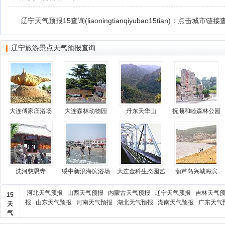
辽宁天气预报15查询(liaoningtianqiyubao15tian)：点击城市链
辽宁旅游景点天气预报查询
大连傅家庄浴场
大连森林动物园
丹东天华山
抚顺和睦森林公园
沈河慈恩寺
绥中新浪海滨浴场
大连金科生态园艺
葫芦岛兴城海滨
河北天气预报
山西天气预报
内蒙古天气预报
辽宁天气预报
吉林天气
15
报
山东天气预报
河南天气预报
湖北天气预报
湖南天气预报
广东天气
天
气