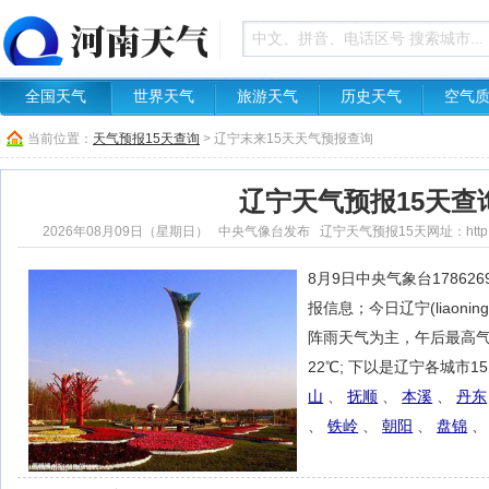
全国天气
世界天气
旅游天气
历史天气
空气
当前位置：
天气预报15天查询
> 辽宁末来15天天气预报查询
辽宁天气预报15天查
2026年08月09日（星期日） 中央气像台发布 辽宁天气预报15天网址：http://www.hn
8月9日中央气象台17862
报信息；今日辽宁(liaoni
阵雨天气为主，午后最高气
22℃; 下以是辽宁各城市
山
、
抚顺
、
本溪
、
丹东
、
铁岭
、
朝阳
、
盘锦