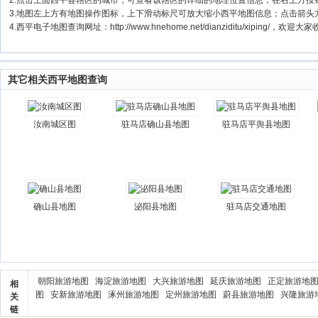
2.点击上面西平县辖区的城市，可查看该辖区的详细的地理位置信息，在右上方按
3.地图左上方有地图操作图标，上下滑动标尺可放大缩小西平地图信息；点击箭头
4.西平电子地图查询网址：http://www.hnehome.net/dianziditu/xiping/，欢迎大
其它相关西平地图查询
汝南城区图
驻马店确山县地图
驻马店平舆县地图
确山县地图
泌阳县地图
驻马店交通地图
朝阳旅游地图
海淀旅游地图
大兴旅游地图
延庆旅游地图
正定旅游地
相
图
安新旅游地图
涿州旅游地图
定州旅游地图
蔚县旅游地图
兴隆旅游
关
链