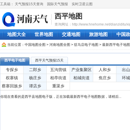
工具箱：
天气预报15天查询
国际天气预报
实时卫星云图
西平地图
查询网址：http://www.hnehome.net/dianziditu/xi
地图大全
世界地图
交通地图
旅游地图
中国
当前位置：
中国地图全图
>
河南地图全图
>
驻马店电子地图
> 最新西平电子地
西平电子地图
西平天气预报15天
专探乡
二郎乡
五沟营镇
产业集聚区
人和乡
出山
权寨镇
杨庄乡
柏亭街道
柏城街道
焦庄乡
环城
蔡寨回族乡
谭店乡
重渠乡
你现在查看的是西平县地图电子版，正在加载最新西平电子地图数据，请稍后...