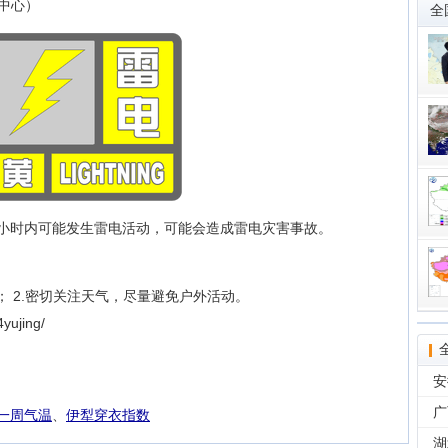
中心）
全
区6小时内可能发生雷电活动，可能会造成雷电灾害事故。
； 2.密切关注天气，尽量避免户外活动。
yujing/
安
广
一周气温
、
伊犁穿衣指数
湖