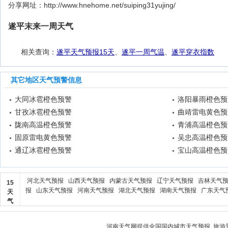
分享网址：http://www.hnehome.net/suiping31yujing/
遂平末来一周天气
相关查询：
遂平天气预报15天
、
遂平一周气温
、
遂平穿衣指数
其它地区天气预警信息
大同冰雹橙色预警
洛阳暴雨橙色预
甘孜冰雹橙色预警
曲靖雷电黄色预
陇南高温橙色预警
青浦高温橙色预
固原雷电黄色预警
吴忠高温橙色预
通辽冰雹橙色预警
宝山高温橙色预
河北天气预报
山西天气预报
内蒙古天气预报
辽宁天气预报
吉林天气
15
报
山东天气预报
河南天气预报
湖北天气预报
湖南天气预报
广东天气
天
气
河南天气
网提供全国国内城市天气预报, 旅游