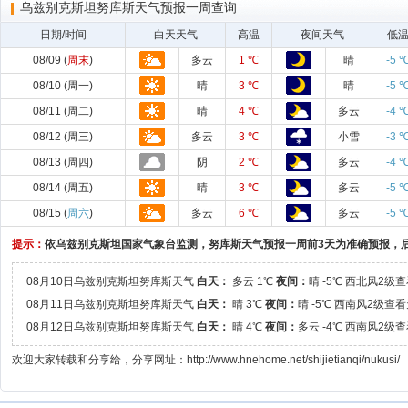
乌兹别克斯坦努库斯天气预报一周查询
日期/时间
白天天气
高温
夜间天气
低
08/09 (
周末
)
多云
1 ℃
晴
-5 
08/10 (周一)
晴
3 ℃
晴
-5 
08/11 (周二)
晴
4 ℃
多云
-4 
08/12 (周三)
多云
3 ℃
小雪
-3 
08/13 (周四)
阴
2 ℃
多云
-4 
08/14 (周五)
晴
3 ℃
多云
-5 
08/15 (
周六
)
多云
6 ℃
多云
-5 
提示：
依乌兹别克斯坦国家气象台监测，努库斯天气预报一周前3天为准确预报，
08月10日乌兹别克斯坦努库斯天气
白天：
多云 1℃
夜间：
晴 -5℃ 西北风2
08月11日乌兹别克斯坦努库斯天气
白天：
晴 3℃
夜间：
晴 -5℃ 西南风2级查
08月12日乌兹别克斯坦努库斯天气
白天：
晴 4℃
夜间：
多云 -4℃ 西南风2级
欢迎大家转载和分享给，分享网址：http://www.hnehome.net/shijietianqi/nukusi/