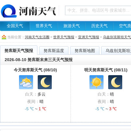
全国天气
世界天气
旅游天气
历史天气
空气
当前位置：
河南天气生活圈
>
世界天气预报
>
亚洲天气预报
>
乌兹别克斯坦天气
努库斯天气预报
努库斯温度
努库斯地图
乌兹别克斯坦
2026-08-10 努库斯末来三天天气预报
今天努库斯天气 (08/10)
明天努库斯天气 (08/11)
白天：
多云
白天：
晴
夜间：
晴
夜间：
晴
-5 ℃
~
1 ℃
-5 ℃
~
3 ℃