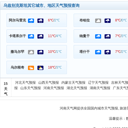
乌兹别克斯坦其它城市、地区天气预报查询
阿尔马雷克
6℃
/
2℃
布哈拉
8℃
/
0℃
卡塔库尔干
11℃
/
4℃
纳曼干
7℃
/
3℃
撒马尔罕
10℃
/
1℃
塔什干
7℃
/
2℃
乌尔根奇
18℃
/
3℃
河北天气预报
山西天气预报
内蒙古天气预报
辽宁天气预报
吉林天气
15
报
山东天气预报
河南天气预报
湖北天气预报
湖南天气预报
广东天气
天
气
河南天气
网提供全国国内城市天气预报, 旅游
温馨提示：