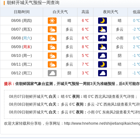
朝鲜开城天气预报一周查询
日期/时间
白天天气
高温
夜间天气
低
08/06 (周四)
晴
6 ℃
晴
0 ℃
08/07 (周五)
多云
6 ℃
多云
-2 
08/08 (
周六
)
多云
8 ℃
小雨
0 ℃
08/09 (
周末
)
多云
8 ℃
多云
2 ℃
08/10 (周一)
多云
5 ℃
阴
-1 
08/11 (周二)
多云
7 ℃
晴
-1 
08/12 (周三)
阴
3 ℃
阴
-1 
提示：
依朝鲜国家气象台监测，开城天气预报一周前3天为准确预报，后4天可能
08月07日朝鲜开城天气
白天：
晴 6℃
夜间：
晴 0℃ 西北风2级查看天气详情；
08月08日朝鲜开城天气
白天：
多云 6℃
夜间：
多云 -2℃ 西南风1级查看天气
08月09日朝鲜开城天气
白天：
多云 8℃
夜间：
小雨 0℃ 东南风2级查看天气详
欢迎大家转载和分享给，分享网址：http://www.hnehome.net/shijietianqi/kaicheng