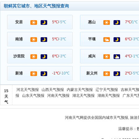
朝鲜其它城市、地区天气预报查询
安居
5℃
/
-5℃
惠山
7℃
/
1℃
南浦
5℃
/
-3℃
平壤
6℃
/
-3℃
沙里院
6℃
/
-3℃
咸兴
4℃
/
-1℃
新浦
-1℃
/
-10℃
新义州
2℃
/
-5℃
河北天气预报
山西天气预报
内蒙古天气预报
辽宁天气预报
吉林天气
15
报
山东天气预报
河南天气预报
湖北天气预报
湖南天气预报
广东天气
天
气
河南天气
网提供全国国内城市天气预报, 旅游
温馨提示：