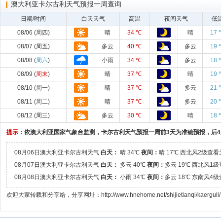
澳大利亚卡尔古利天气预报一周查询
日期/时间
白天天气
高温
夜间天气
低
08/06 (周四)
晴
34 ℃
晴
17 
08/07 (周五)
多云
40 ℃
多云
19 
08/08 (
周六
)
小雨
34 ℃
多云
18 
08/09 (
周末
)
晴
37 ℃
晴
19 
08/10 (周一)
晴
37 ℃
多云
21 
08/11 (周二)
晴
37 ℃
多云
20 
08/12 (周三)
多云
30 ℃
晴
18 
提示：
依澳大利亚国家气象台监测，卡尔古利天气预报一周前3天为准确预报，后
08月06日澳大利亚卡尔古利天气
白天：
晴 34℃
夜间：
晴 17℃ 西北风2级查
08月07日澳大利亚卡尔古利天气
白天：
多云 40℃
夜间：
多云 19℃ 西北风1
08月08日澳大利亚卡尔古利天气
白天：
小雨 34℃
夜间：
多云 18℃ 东南风4
欢迎大家转载和分享给，分享网址：http://www.hnehome.net/shijietianqi/kaerguli/