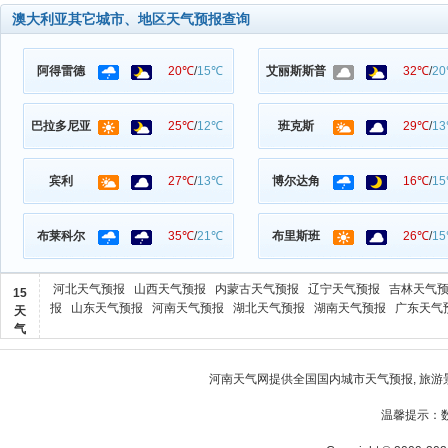
澳大利亚其它城市、地区天气预报查询
阿得雷德
20℃
/
15℃
艾丽斯斯普
32℃
/
2
巴拉多尼亚
25℃
/
12℃
班克斯
29℃
/
1
宾利
27℃
/
13℃
博尔达角
16℃
/
1
布莱科尔
35℃
/
21℃
布里斯班
26℃
/
1
河北天气预报
山西天气预报
内蒙古天气预报
辽宁天气预报
吉林天气
15
报
山东天气预报
河南天气预报
湖北天气预报
湖南天气预报
广东天气
天
气
河南天气
网提供全国国内城市天气预报, 旅游
温馨提示：