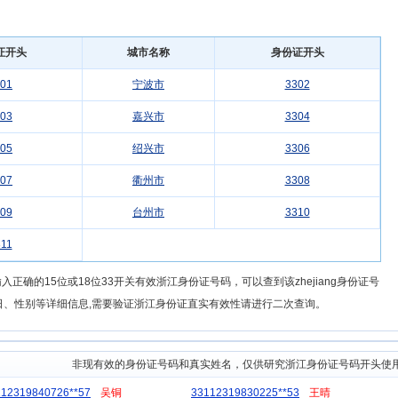
证开头
城市名称
身份证开头
01
宁波市
3302
03
嘉兴市
3304
05
绍兴市
3306
07
衢州市
3308
09
台州市
3310
11
正确的15位或18位33开关有效浙江身份证号码，可以查到该zhejiang身份证号
日、性别等详细信息,需要验证浙江身份证直实有效性请进行二次查询。
非现有效的身份证号码和真实姓名，仅供研究浙江身份证号码开头使
112319840726**57
吴铜
33112319830225**53
王晴