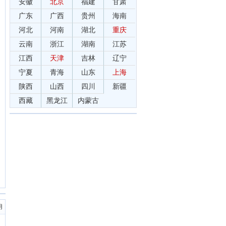
安徽
北京
福建
甘肃
广东
广西
贵州
海南
河北
河南
湖北
重庆
云南
浙江
湖南
江苏
江西
天津
吉林
辽宁
宁夏
青海
山东
上海
陕西
山西
四川
新疆
西藏
黑龙江
内蒙古
用