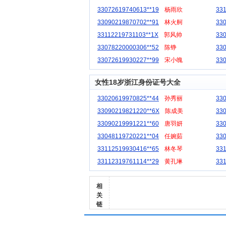
33072619740613**19
杨雨欣
33
33090219870702**91
林火舸
33
33112219731103**1X
郭风帅
33
33078220000306**52
陈铮
33
33072619930227**99
宋小魄
33
女性18岁浙江身份证号大全
33020619970825**44
孙秀丽
33
33090219821220**6X
陈成美
33
33090219991221**60
唐羽妍
33
33048119720221**04
任婉茹
33
33112519930416**65
林冬琴
33
33112319761114**29
黄孔琳
33
相
关
链