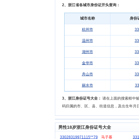
2、浙江省各城市身份证开头查询：
城市名称
身份
杭州市
33
温州市
33
湖州市
33
金华市
33
舟山市
33
丽水市
33
3、浙江身份证号大全：
请在上面的搜索框中输入
码归属的市、区、县、街道信息，及出生年月
男性18岁浙江身份证号大全
33028319971115**79
马子慕
33