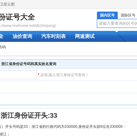
卫星云图
份证号大全
国内区号
国际区号
www.hnehome.net/sfz/zhejiang/
全
油价查询
汽车时刻表
网速测试
号码
浙江省身份证号码和真实姓名查询
*
必填,输入浙江身份证号查询！
！
浙江身份证开头:33
）开头号码是33；浙江省的行政代码为330000,身份证开头前6位在330000 -
为浙江；