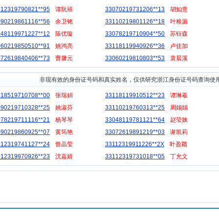
112319790821**95
谭阮禧
33070219731206**13
胡如意
090219861116**56
余卫铭
33110219801126**18
叶粮源
048119971227**12
陈优璇
33078219710904**50
苏钰森
060219850510**91
姚鸿亮
33118119940926**36
卢佳加
072619840406**73
曹馨元
33060219810803**53
袁晨溪
非现有效的身份证号码和真实姓名，仅供研究浙江身份证号码查询使
018519710708**00
张瑞娟
33118119910512**23
谭琳羲
090219710328**25
姚淑芬
33110219760313**25
周娟娟
078219711116**21
杨琴琴
33048119781121**64
赵莹姝
090219860925**07
黄筠艳
33072619891219**03
谢凯莉
112319741127**24
曾晶莹
33112319911226**2X
叶盈颖
112319970926**23
沈嘉婧
33112319731018**05
丁允文