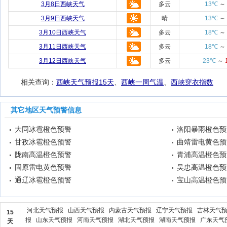
3月8日西峡天气
多云
13℃
～
3月9日西峡天气
晴
13℃
～
3月10日西峡天气
多云
18℃
～
3月11日西峡天气
多云
18℃
～
3月12日西峡天气
多云
23℃
～
相关查询：
西峡天气预报15天
、
西峡一周气温
、
西峡穿衣指数
其它地区天气预警信息
大同冰雹橙色预警
洛阳暴雨橙色预
甘孜冰雹橙色预警
曲靖雷电黄色预
陇南高温橙色预警
青浦高温橙色预
固原雷电黄色预警
吴忠高温橙色预
通辽冰雹橙色预警
宝山高温橙色预
河北天气预报
山西天气预报
内蒙古天气预报
辽宁天气预报
吉林天气
15
报
山东天气预报
河南天气预报
湖北天气预报
湖南天气预报
广东天气
天