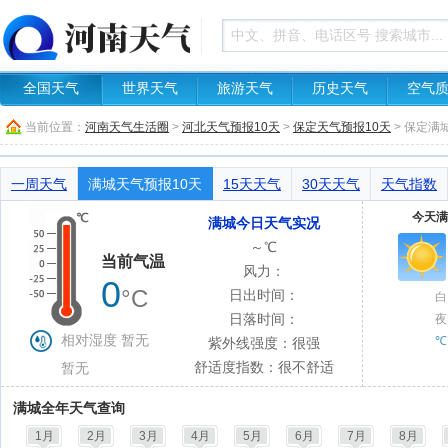
全国天气
世界天气
旅游天气
历史天气
空气
当前位置：
河南天气生活圈
>
河北天气预报10天
>
保定天气预报10天
> 保定满
一周天气
满城天气预报10天
15天天气
30天天气
天气指数
今天满
满城今日天气实况
～℃
当前气温
风力：
0
°C
日出时间：
白
日落时间：
夜
相对湿度 暂无
℃
紫外线强度：很强
舒适度指数：很不舒适
暂无
满城全年天气查询
1月
2月
3月
4月
5月
6月
7月
8月