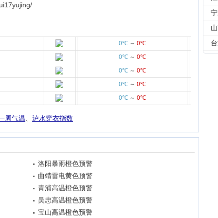
17yujing/
宁
山
台
0℃
～
0℃
0℃
～
0℃
0℃
～
0℃
0℃
～
0℃
0℃
～
0℃
一周气温
、
泸水穿衣指数
洛阳暴雨橙色预警
曲靖雷电黄色预警
青浦高温橙色预警
吴忠高温橙色预警
宝山高温橙色预警