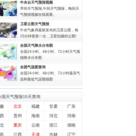
中央台天气预报视频
早间天气预报,午间天气预报，晚间天
气预报视频在线观看。
卫星云图天气预报
中央气象局最新发布的卫星云图，每
15分钟更新一次，卫星拍摄的云图!
全国天气降水分布图
全国24小时、48小时、72小时天气预
报降水分布图
全国气温图查询
全国24小时、48小时、72小时最高气
温和最低气温预报图
全国
天气预报15天查询
徽
北京
福建
甘肃
广东
西
贵州
海南
河北
河南
北
重庆
云南
浙江
湖南
苏
江西
天津
吉林
辽宁