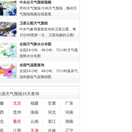
中央台天气预报视频
早间天气预报,午间天气预报，晚间天
气预报视频在线观看。
卫星云图天气预报
中央气象局最新发布的卫星云图，每
15分钟更新一次，卫星拍摄的云图!
全国天气降水分布图
全国24小时、48小时、72小时天气预
报降水分布图
全国气温图查询
全国24小时、48小时、72小时最高气
温和最低气温预报图
全国
天气预报15天查询
徽
北京
福建
甘肃
广东
西
贵州
海南
河北
河南
北
重庆
云南
浙江
湖南
苏
江西
天津
吉林
辽宁