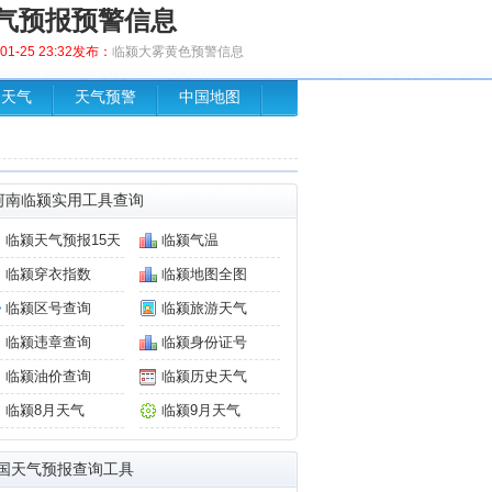
气预报预警信息
1-25 23:32发布：
临颍大雾黄色预警信息
场天气
天气预警
中国地图
河南临颍实用工具查询
临颍天气预报15天
临颍气温
临颍穿衣指数
临颍地图全图
临颍区号查询
临颍旅游天气
临颍违章查询
临颍身份证号
临颍油价查询
临颍历史天气
临颍8月天气
临颍9月天气
国天气预报查询工具