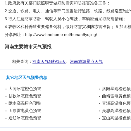
1.政府及有关部门按照职责做好防雪灾和防冻害准备工作；
2.交通、铁路、电力、通信等部门应当进行道路、铁路、线路巡查维
3.行人注意防寒防滑，驾驶人员小心驾驶，车辆应当采取防滑措施；
4.农牧区和种养殖业要储备饲料，做好防雪灾和防冻害准备； 5.加
分享网址：http://www.hnehome.net/henan9yujing/
河南主要城市天气预报
相关查询：
河南天气预报15天
、
河南旅游景点天气
其它地区天气预警信息
大同冰雹橙色预警
洛阳暴雨橙色预
甘孜冰雹橙色预警
曲靖雷电黄色预
陇南高温橙色预警
青浦高温橙色预
固原雷电黄色预警
吴忠高温橙色预
通辽冰雹橙色预警
宝山高温橙色预