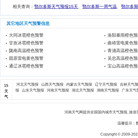
相关查询：
鄂尔多斯天气预报15天
、
鄂尔多斯一周气温
、
鄂尔多
其它地区天气预警信息
大同冰雹橙色预警
洛阳暴雨橙色预
甘孜冰雹橙色预警
曲靖雷电黄色预
陇南高温橙色预警
青浦高温橙色预
固原雷电黄色预警
吴忠高温橙色预
通辽冰雹橙色预警
宝山高温橙色预
河北天气预报
山西天气预报
内蒙古天气预报
辽宁天气预报
吉林天气
15
报
山东天气预报
河南天气预报
湖北天气预报
湖南天气预报
广东天气
天
气
河南天气
网提供全国国内城市天气预报, 旅游
温馨提示：
Copyright © 2009-2024